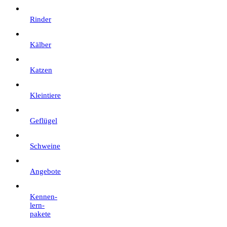
Rinder
Kälber
Katzen
Kleintiere
Geflügel
Schweine
Angebote
Kennen­
lern­­
pakete