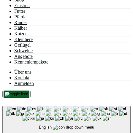
Einstreu
Futter
Pferde
Rinder
Kälber
Katzen
Kleintiere
Geflügel
Schweine
Angebote
Kennen­lern­­pakete
Über uns
Kontakt
Anmelden
English